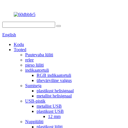
English
Kodu
Tooted
Puutevaba lüliti
relee
pieso lüliti
indikaatortuli
RGB indikaatortuli
ühevärviline valgus
Sumiseja
plastikust helisignaal
metallist helisignaal
USB-pistik
metallist USB
plastikust USB
12 mm
Nupplüliti
plastikust lüliti