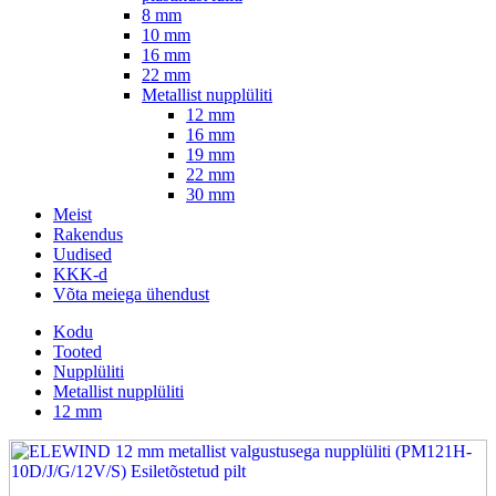
8 mm
10 mm
16 mm
22 mm
Metallist nupplüliti
12 mm
16 mm
19 mm
22 mm
30 mm
Meist
Rakendus
Uudised
KKK-d
Võta meiega ühendust
Kodu
Tooted
Nupplüliti
Metallist nupplüliti
12 mm